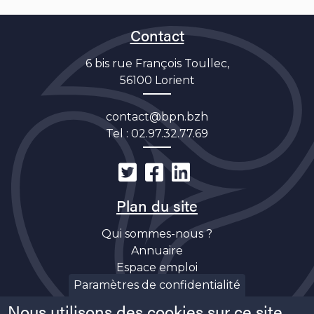
Contact
6 bis rue François Toullec,
56100 Lorient
contact@bpn.bzh
Tel :
02.97.32.77.69
Plan du site
Qui sommes-nous ?
Annuaire
Espace emploi
Découverte
Paramètres de confidentialité
Actualités
Nous utilisons des cookies sur ce site