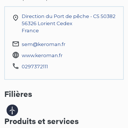
Direction du Port de pêche - CS 50382
56326
Lorient Cedex
France
sem@keroman.fr
www.keroman.fr
0297372111
Filières
Produits et services