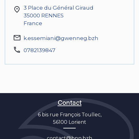
3 Place du Général Giraud
35000
RENNES
France
k.essemiani@gwenneg.bzh
0782139847
Contact
6 bis rue François Toullec,
56100 Lorient
contact@bpn.bzh