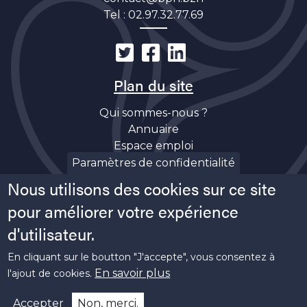
Tel :
02.97.32.77.69
Plan du site
Qui sommes-nous ?
Annuaire
Espace emploi
Découverte
Paramètres de confidentialité
Actualités
Nous utilisons des cookies sur ce site
Soutiens
pour améliorer votre expérience
d'utilisateur.
En cliquant sur le boutton "J'accepte", vous consentez à
En savoir plus
l'ajout de cookies.
Copyright ©
2026 Bretagne Pôle Naval -
Mentions
Accepter
Non, merci.