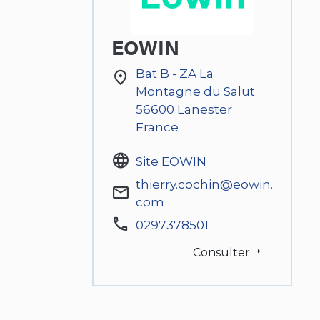
EOWIN
Bat B - ZA La
Montagne du Salut
56600
Lanester
France
Site EOWIN
thierry.cochin@eowin.
com
0297378501
Consulter