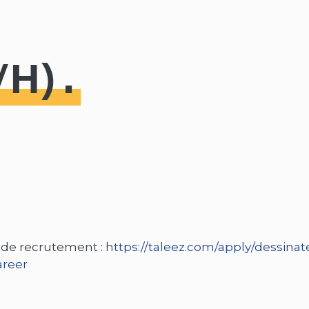
/H)
me de recrutement :
https://taleez.com/apply/dessinat
areer