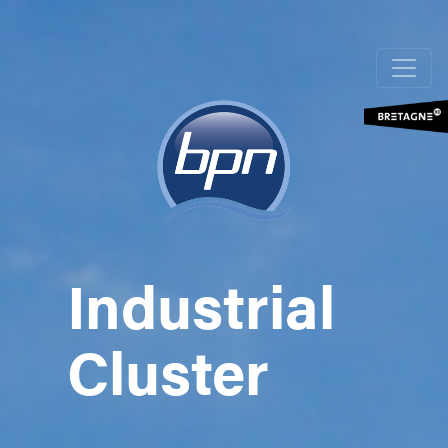
Skip
to
main
content
Industrial
Cluster