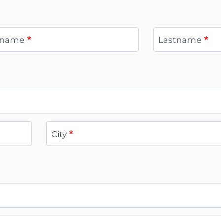
tname
Lastname
City