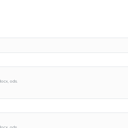
docx, ods.
docx, ods.