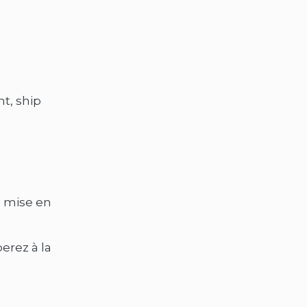
t, ship
a mise en
erez à la