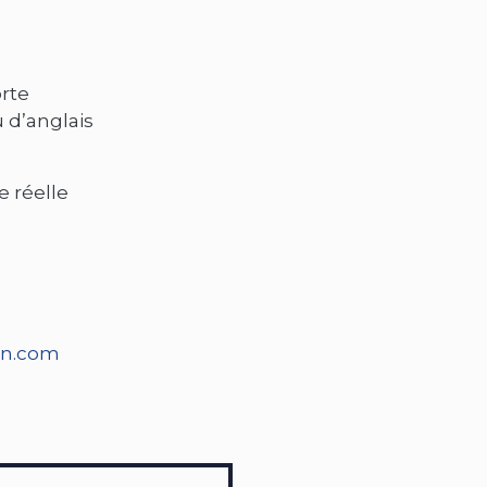
orte
 d’anglais
 réelle
an.com