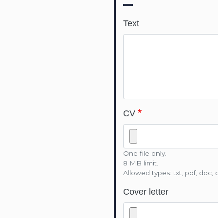
Text
CV
One file only.
8 MB limit.
Allowed types: txt, pdf, doc, 
Cover letter