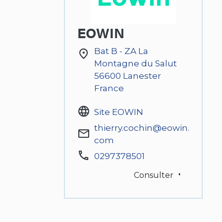
EOWIN
Bat B - ZA La
Montagne du Salut
56600
Lanester
France
Site EOWIN
thierry.cochin@eowin.
com
0297378501
Consulter