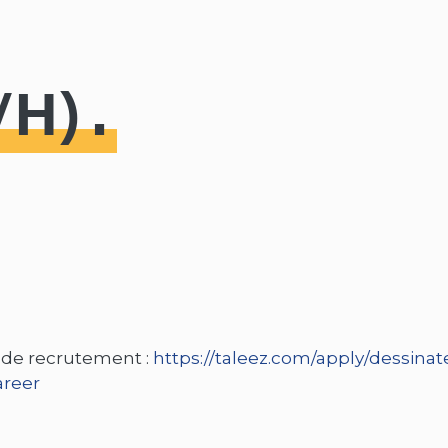
/H)
me de recrutement :
https://taleez.com/apply/dessinat
areer