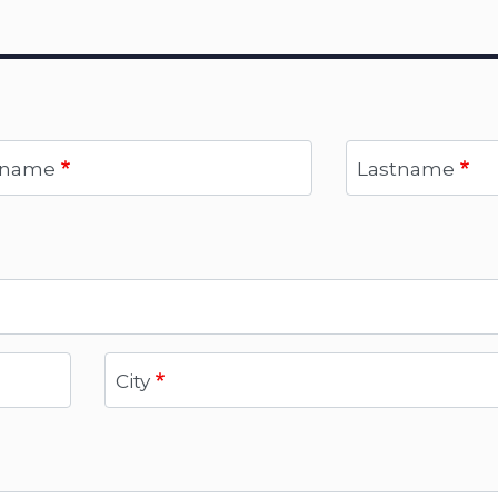
tname
Lastname
City