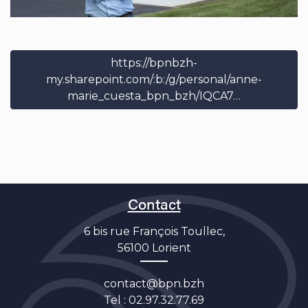
https://bpnbzh-
my.sharepoint.com/:b:/g/personal/anne-
marie_cuesta_bpn_bzh/IQCA7…
Contact
6 bis rue François Toullec,
56100 Lorient
contact@bpn.bzh
Tel :
02.97.32.77.69