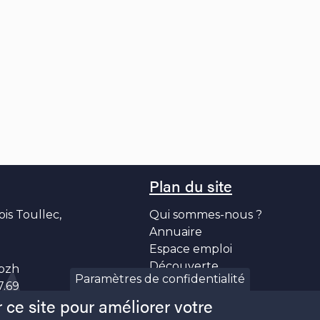
Plan du site
ois Toullec,
Qui sommes-nous ?
Annuaire
Espace emploi
Découverte
bzh
Paramètres de confidentialité
Actualités
7.69
 ce site pour améliorer votre