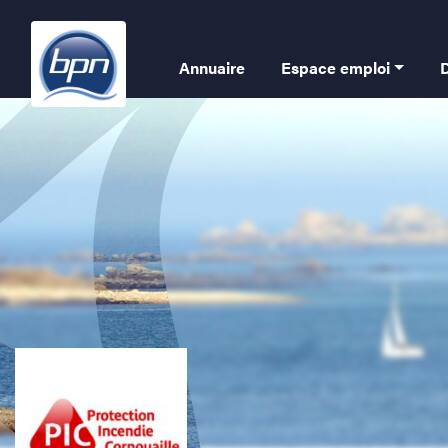
Aller
au
Navigation
contenu
Annuaire
Espace emploi
principal