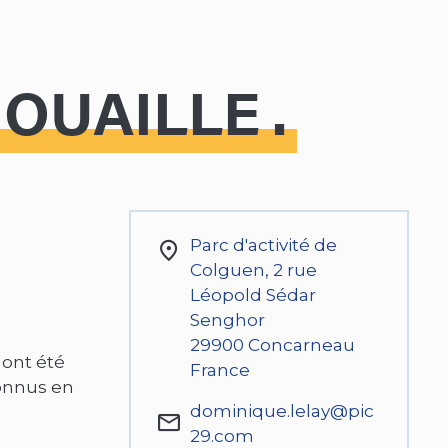
NOUAILLE
Parc d'activité de
Colguen, 2 rue
Léopold Sédar
Senghor
29900
Concarneau
 ont été
France
connus en
dominique.lelay@pic
29.com