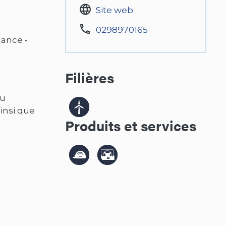
Site web
0298970165
nance •
Filières
au
ainsi que
Produits et services