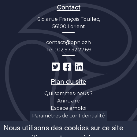
Contact
6 bis rue François Toullec,
56100 Lorient
contact@bpn.bzh
Tel :
02.97.32.77.69
Plan du site
Qui sommes-nous ?
Annuaire
Espace emploi
Découverte
Paramètres de confidentialité
Actualités
Nous utilisons des cookies sur ce site
Soutiens