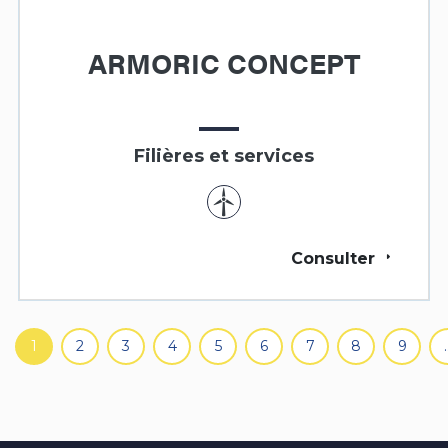
ARMORIC CONCEPT
Filières et services
Consulter
Pagination
1
2
3
4
5
6
7
8
9